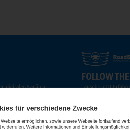
FOLLOW THE
n digitalen Kanälen.
Tausche jetzt Erfahr
aus.
Steig ein