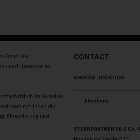
CONTACT
es-Benz Lkw,
emen und Hannover an
CHOOSE_LOCATION
irtschaftlich im Verteiler-,
Elmshorn
emeinsam mit Ihnen die
ug, Finanzierung und
STERNPARTNER SE & Co. 
Hamburger Straße 130