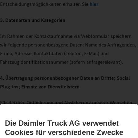
Entscheidungsmöglichkeiten erhalten Sie
hier
3. Datenarten und Kategorien
Im Rahmen der Kontaktaufnahme via Webformular speichern
wir folgende personenbezogene Daten: Name des Anfragenden,
Firma, Adresse, Kontaktdaten (Telefon, E-Mail) und
Fahrzeugidentifikationsnummer (sofern anfragerelevant).
4. Übertragung personenbezogener Daten an Dritte; Social
Plug-ins; Einsatz von Dienstleistern
Für Betrieb, Optimierung und Absicherung unserer Webseiten
setzen wir außerdem qualifizierte Dienstleister (u. a. IT-
Dienstleister, Marketing-Agenturen) ein. Personenbezogene
Daten geben wir an diese nur weiter, soweit dies erforderlich ist
für die Bereitstellung und Nutzung der Webseiten und deren