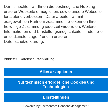
Funktionalitäten, zur Verfolgung berechtigter Interessen, zur
Erfüllung rechtlicher Verpflichtungen oder soweit Sie darin
eingewilligt haben. Nähere Angaben zu den Empfängern finden
Sie in unserem
Consent Management System
.
5. Erhebung und Verarbeitung Ihrer personenbezogenen
Daten
a. Es besteht keine Verpflichtung während des Besuchs unserer
Webseite, Ihre personenbezogenen Daten zur Verfügung zu
stellen. Allerdings besteht die Möglichkeit, dass bestimmte
Inhalte unserer Webseite von der Überlassung
personenbezogener Daten abhängen. Falls Sie in diesen Fällen
personenbezogene Daten nicht zur Verfügung stellen wollen,
kann dies dazu führen, dass Inhalte nicht oder nur
eingeschränkt dargestellt werden.